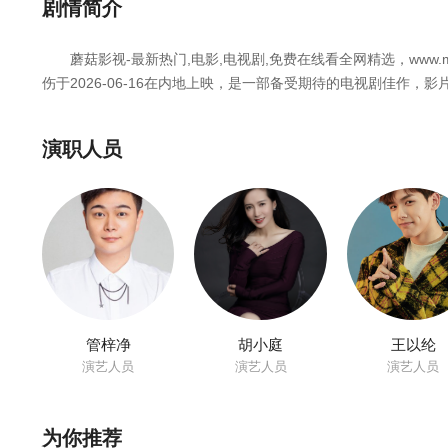
第25集
第26集
第27集
剧情简介
蘑菇影视-最新热门,电影,电视剧,免费在线看全网精选，www.m
第31集
第32集
第33集
伤于2026-06-16在内地上映，是一部备受期待的电视剧佳作，影片
迎收藏蘑菇影视-最新热门,电影,电视剧,免费在线看网，获取更多
江君，一个对眼泪重度过敏的女孩，有着经济学与心理学双硕士学
演职人员
的她在一家公益组织工作，追寻着属于自己内心的生活。不料，父
H完成父亲的遗愿。在MH里，江君意外与童年玩伴袁帅相逢，但
己为敌，在狼性文化的投行公司里，有人在暗中给她布局设套，有
及天才般的想象力，判断着人和项目复杂的变数，在暴风雨的中心
爱情。
管梓净
胡小庭
王以纶
演艺人员
演艺人员
演艺人员
为你推荐