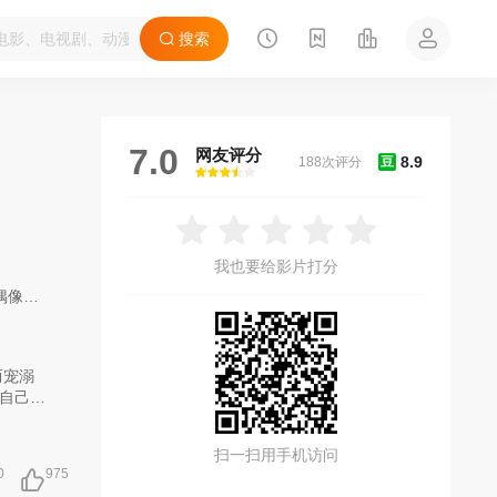
搜索
7.0
网友评分
8.9
188次评分
豆
很差
较差
还行
推荐
力荐
我也要给影片打分
偶像
/
国产
/
连续
/
内地
/
爱情
自己内
投行公
却发现
扫一扫用手机访问
，有人
0
975
出众的