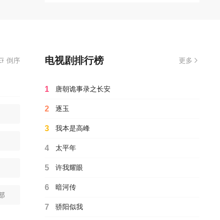
的征
电视剧排行榜
倒序
更多
1
唐朝诡事录之长安
2
逐玉
3
我本是高峰
4
太平年
5
许我耀眼
6
暗河传
部
7
骄阳似我