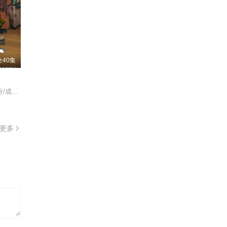
全40集
唐鉴军/程枫/徐僧/韩云云/王俊彭/黄超/
更多