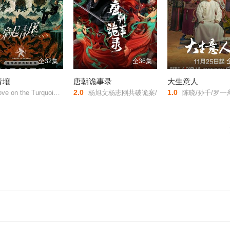
全32集
全36集
青壤
唐朝诡事录
大生意人
2.0
1.0
e on the Turquoise Land/
杨旭文杨志刚共破诡案/
陈晓/孙千/罗一舟/成泰燊/黄志忠/李纯/朱亚文/向涵之/吴樾/朱茵/梁冠华/王子璇/杨子骅/柯蓝/王永泉/刘佩琦/王雨/王建国/林夏薇/宋宁峰/令卓/栾元晖/扈天翼/