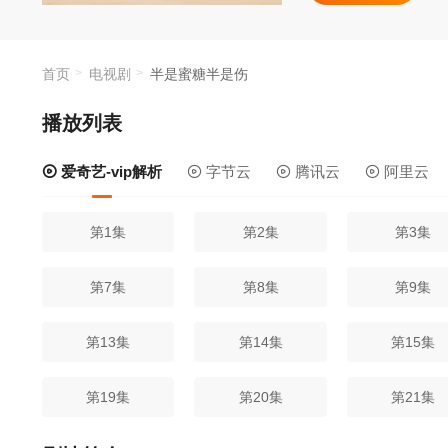
情商以及天才般
途，经历了一番
首页
电视剧
半是蜜糖半是伤
播放列表
爱奇艺-vip解析
字节云
腾讯云
阿里云
第1集
第2集
第3集
第7集
第8集
第9集
第13集
第14集
第15集
第19集
第20集
第21集