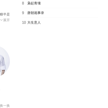
8
枭起青壤
9
唐朝诡事录
蜜糖半是
主演。欢
展开
10
大生意人
业后
公司M
处与自
商以
业与
员
换一换