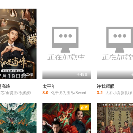
全25集
全48集
是高峰
太平年
许我耀眼
8.0
3.2
芯/金贤正/徐媛媛/吕晋源/
化干戈为玉帛/Swords into Plowshares/
大乔小乔(剧版)/
正片