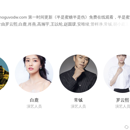
第28集
第29集
第30集
oguvodw.com 第一时间更新《半是蜜糖半是伤》免费在线观看，半是
第34集
第35集
第36集
由罗云熙,白鹿,肖燕,高瀚宇,王以纶,赵圆瑗,安唯绫,管梓净,常铖,胡小庭
热门影视资源。
位，父母给予的优越而宠溺环境造就了她天性洒脱、理想主义的性格，毕
亲的意外去世却使她站在了人生的三叉路口，江君最终决定进入顶级投行
高兴不过三秒后，却发现自己童年的保护伞，那个温柔的袁帅哥哥竟然处
人视她为棋子兼眼中钉，但江君凭借着自己善良而细腻的天性，出众的情
，她开始了自己的征途，经历了一番番风霜雪雨后，最终收获了自己的事
白鹿
常铖
罗云熙
演艺人员
演艺人员
演艺人