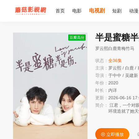
电视剧
首页
电影
短剧
动漫
半是蜜糖半
豆瓣高分
罗云熙白鹿青梅竹马
状态：
全36集
主演：
罗云熙
/
白鹿
/
导演：
于中中
/
吴建新
年份：
2020
时长：
内详
更新：
2026-06-16 17
简介：
江君，一个对眼泪重度过敏的女孩，有着经济学与心理学双硕士学位，父母给予的优越而宠溺
环境造就了她天
心的生活。不料
司MH完成父亲
自己童年的保护
立即播放
在暗中给她布局