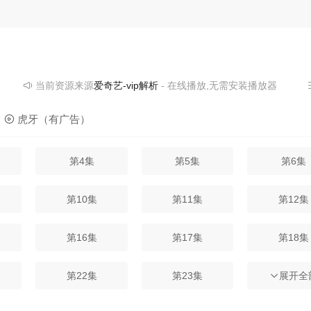
的想象力，判断着人和项目复杂的变数，在暴风雨的中心，她开始了自己
番风霜雪雨后，最终收获了自己的事业与爱情。
当前资源来源
爱奇艺-vip解析
- 在线播放,无需安装播放器
虎牙（有广告）
第4集
第5集
第6集
第10集
第11集
第12集
第16集
第17集
第18集
第22集
第23集
第24集
展开全