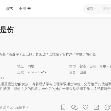
综艺
全部
视频
是伤
肖燕
/
高瀚宇
/
王以纶
/
赵圆瑗
/
安唯绫
/
管梓净
/
常铖
/
胡小庭
地区：
内地
类型：
都市
/
自制
/
青春
/
上映：
2020-09-25
语言：
国语
:03
性洒脱、理想主义的性格，毕业后的她在一家公益组织工作，追寻着属于
，父亲的意外去世却使她站在了人生的三叉路口，江君最终决定进入顶级
的遗愿。在MH里，江君意外与童年玩伴袁帅相逢，但高兴不过三秒后，
伞，那个温柔的袁帅哥哥竟然处处与自己为敌，在狼性文化的投行公司里
爱奇艺-vip解析
设套，有人视她为棋子兼眼中钉，但江君凭借着自己善良而细腻的天性，