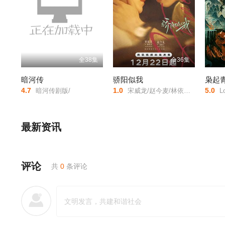
全38集
全36集
暗河传
骄阳似我
枭起
4.7
1.0
5.0
暗河传剧版/
宋威龙/赵今麦/林依轮/赖伟明/白冰可/范诗然/吴启华/孔令美/陈思佚/古子成/韩昊霖/赵昕/周添宇/仇赫/秦晓轩/陈涛/童蕾/修庆/章呈赫/金巧巧/王德顺/
Lov
最新资讯
评论
共
0
条评论