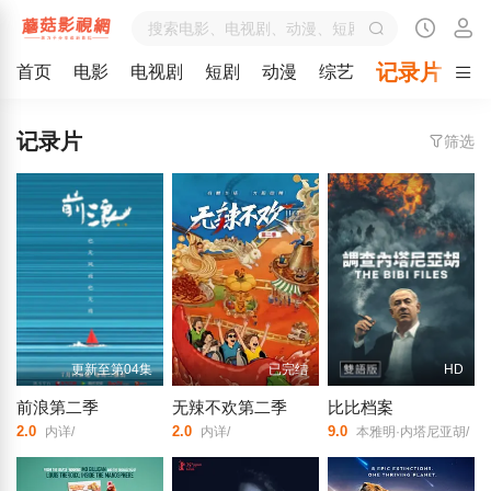
记录片
首页
电影
电视剧
短剧
动漫
综艺
演
记录片
筛选
更新至第04集
已完结
HD
前浪第二季
无辣不欢第二季
比比档案
2.0
2.0
9.0
内详/
内详/
本雅明·内塔尼亚胡/