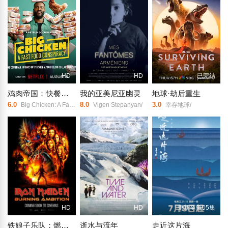
HD
HD
已完结
鸡肉帝国：快餐阴谋
我的亚美尼亚幽灵
地球·劫后重生
6.0
8.0
3.0
Big Chicken: A Fast Food Conspiracy/
Vigen Stepanyan/
幸存地球/
HD
HD
更新至第05集
铁娘子乐队：燃烧雄心
逝水与流年
走近这片海