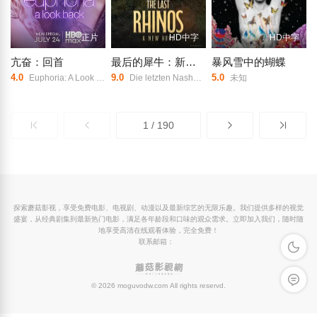
正片
HD中字
HD中字
亢奋：回首
最后的犀牛：新希望
暴风雪中的蝴蝶
4.0
9.0
5.0
Euphoria: A Look Back/
Die letzten Nashörner: Eine neue Hoffnung/エクスプローラー：がんばれ！シロサイの赤ちゃん/
未知
1 / 190
探索蘑菇影视，享受免费电影、电视剧、动漫以及最新综艺的无限乐趣。我们提供多样的视觉
盛宴，从经典剧集到最新热门电影，满足各年龄段和口味的观众需求。立即加入我们，随时随
地享受高清在线观看体验，完全免费！
联系邮箱：
深色模
留言反
© 2026 moguvodw.com All rights reservd.