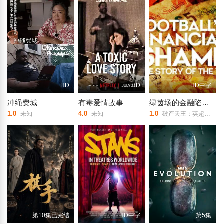
HD
HD
HD中字
冲绳费城
有毒爱情故事
绿茵场的金融陷阱：V11球星的黑天鹅事件
1.0
4.0
1.0
未知
未知
破产天王：英超神话的血色终局/
第10集已完结
HD中字
第5集