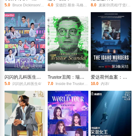
5.0
4.0
8.0
Bruce Dickinson/Nicko McBrain/Adrian Smith/Dave Murray/Janick Gers/Blaze Bayley/Chuck D./哈维尔·巴登/拉斯·乌尔里克/Steve Harris/Rod Smallwood/Simon Gallup/Scott Ian/汤姆·莫雷罗/吉恩·西蒙斯/
安德烈·斯奈·马格纳森/Árni Kjartansson/赫迪斯·斯特芬斯多蒂尔/Hulda Filippusdóttir/Jón Sigurður Pétursson/
麦家/刘亮程/于坚/李修文/许知远/谢有顺/
已完结
正片
第3集完结
闪闪的儿科医生第四季
Trustor丑闻：瑞典金融案内幕
爱达荷州血案：大学梦魇
5.0
7.0
10.0
闪闪的儿科医生4/
Inside the Trustor Scandal/Trustor/
内详/