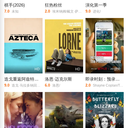
棋手(2026)
狂热粉丝
演化第一季
7.0
2.0
9.0
未知
埃米纳姆/戴文·萨瓦/Jason Clay/
进化/
HD
HD
正片
迭戈重返阿兹特克之日
洛恩·迈克尔斯
即录时刻：预录游戏
9.0
6.0
2.0
迭戈·马拉多纳回到阿兹特克体育场的那天/El día que Diego regresó al Azteca/
洛恩/
Shayne Coplan/Tarek Mansour/