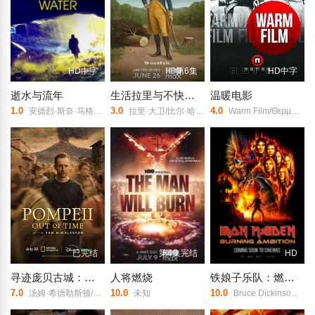
HD中字
第6集
HD中字
逝水与流年
生活拉里与不快乐的追求一部美国史
温暖电影
1.0
3.0
4.0
安德烈·斯奈·马格纳森/Árni Kjartansson/赫迪斯·斯特芬斯多蒂尔/Hulda Filippusdóttir/Jón Sigurður Pétursson/
拉里·大卫/比尔·哈德尔/
Warm Film/Θερμή ταινία/
已完结
第4集完结
HD
寻迹庞贝古城：与汤姆·希德勒斯顿同行
人将燃烧
铁娘子乐队：燃烧雄心
7.0
10.0
10.0
汤姆·希德勒斯顿/马克西姆·杜兰德/玛德琳·沃克/卢巴纳·阿兹巴尔/米哈伊尔·巴斯马吉安/伯纳德·萨塔里亚诺/达里乌斯·阿里亚/史蒂文·塔克/萨里塔·罗宾逊/凯蒂·巴雷特/
未知
Bruce Dickinson/Nicko McBrain/Adrian Smith/Dave Murray/Janick Gers/Blaze Bayley/Chuck D./哈维尔·巴登/拉斯·乌尔里克/Steve Harris/Rod Smallwood/Simon Gallup/Scott Ian/汤姆·莫雷罗/吉恩·西蒙斯/