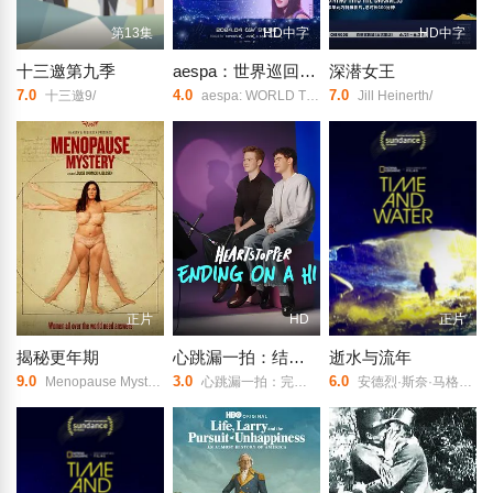
第13集
HD中字
HD中字
十三邀第九季
aespa：世界巡回演唱会电影
深潜女王
7.0
4.0
7.0
十三邀9/
aespa: WORLD TOUR in cinemas/
Jill Heinerth/
正片
HD
正片
揭秘更年期
心跳漏一拍：结束在一声嗨
逝水与流年
9.0
3.0
6.0
Menopause Mystery/
心跳漏一拍：完结幕后特辑/恋爱修课：幕后旅程/
安德烈·斯奈·马格纳森/