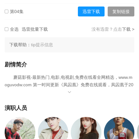
第04集
迅雷下载
复制链接
第22集
第23集
第24集
第05集
迅雷下载
复制链接
全选
迅雷批量下载
没有迅雷？点击
下载 >
第25集
第26集
第27集
第06集
迅雷下载
复制链接
下载帮助：
tip提示信息
第28集
第29集
第30集
第07集
迅雷下载
复制链接
剧情简介
第31集
第32集
第33集
蘑菇影视-最新热门,电影,电视剧,免费在线看全网精选，www.m
第08集
迅雷下载
复制链接
第34集
第35集
第36集
oguvodw.com 第一时间更新《凤囚凰》免费在线观看，凤囚凰于20
26-06-17在内地上映，是一部备受期待的电视剧佳作，影片由关晓
第09集
迅雷下载
复制链接
第37集
第38集
第39集
彤,宋威龙,张逸杰,白鹿,吴谨言,吴佳怡,米热,许凯,何奉天,洪尧,赵露
思,张馨予,杨明娜,利晴天,李宗霖主演。欢迎收藏蘑菇影视-最新热门,
演职人员
第10集
迅雷下载
复制链接
电影,电视剧,免费在线看网，获取更多热门影视资源。
第40集
第41集
第42集
故事发生在大分裂时期的南北朝刘宋王朝，史称前废帝的刘子业
第11集
迅雷下载
复制链接
（张逸杰 饰）即位，他年纪轻轻却残忍凶暴，阴毒无情，嗜血如
第43集
第44集
第45集
命，他滥杀无辜，淫乱后宫，将刘宋的江山带向危亡。在他短暂的