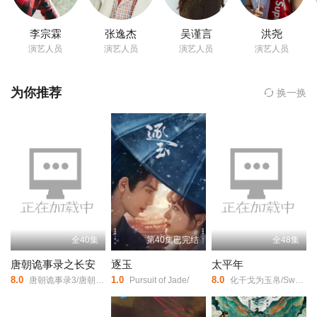
第12集
迅雷下载
复制链接
生命中，他与同母姐姐山阴公主刘楚玉（关晓彤 饰）的不伦关系尤
第46集
第47集
第48集
其令人不齿。天地昏暗，民不聊生。江湖第一帮派天机楼不满刘子
李宗霖
张逸杰
吴谨言
洪尧
业的暴政，派出朱雀（关晓彤 饰）进入公主府，期间她与公主的面
第13集
迅雷下载
复制链接
演艺人员
演艺人员
演艺人员
演艺人员
首容止（宋威龙 饰）相识，并为其所吸引。在各方势力运作下，刘
第49集
第50集
第51集
子业终结了他匆匆而罪恶的一生。而就在此时，朱雀又发现了容止
第14集
迅雷下载
复制链接
为你推荐
换一换
的真实身份。 江山与爱情，两难的选择……
第52集
第53集
第54集
第15集
迅雷下载
复制链接
第16集
迅雷下载
复制链接
第17集
迅雷下载
复制链接
第18集
迅雷下载
复制链接
全40集
第40集已完结
全48集
唐朝诡事录之长安
逐玉
太平年
第19集
迅雷下载
复制链接
8.0
1.0
8.0
唐朝诡事录3/唐朝诡事录/第三部/唐朝诡事录·长安/唐朝诡事录/第三季/唐诡3/Horror Stories of Tang Dynasty Ⅲ/Strange Legend of Tang Dynasty Ⅲ/Strange Tales of Tang Dynasty Ⅲ/
Pursuit of Jade/
化干戈为玉帛/Swords into Plowshares/
第20集
迅雷下载
复制链接