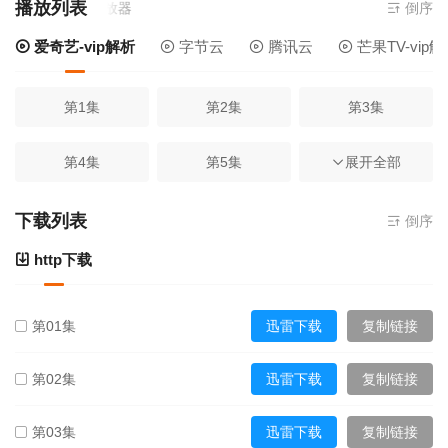
播放列表
播放,无需安装播放器
倒序
爱奇艺-vip解析
字节云
腾讯云
芒果TV-vip
第1集
第2集
第3集
第4集
第5集
展开全部
第6集
第7集
第8集
第9集
下载列表
倒序
http下载
第10集
第11集
第12集
第01集
迅雷下载
复制链接
第13集
第14集
第15集
第02集
迅雷下载
复制链接
第16集
第17集
第18集
第03集
迅雷下载
复制链接
第19集
第20集
第21集