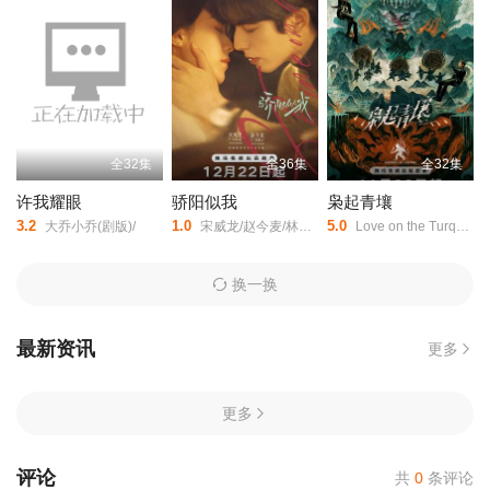
第21集
迅雷下载
复制链接
第22集
迅雷下载
复制链接
第23集
迅雷下载
复制链接
全32集
全36集
全32集
许我耀眼
骄阳似我
枭起青壤
第24集
迅雷下载
复制链接
3.2
1.0
5.0
大乔小乔(剧版)/
宋威龙/赵今麦/林依轮/赖伟明/白冰可/范诗然/吴启华/孔令美/陈思佚/古子成/韩昊霖/赵昕/周添宇/仇赫/秦晓轩/陈涛/童蕾/修庆/章呈赫/金巧巧/王德顺/
Love on the Turquoise Land/
第25集
迅雷下载
复制链接
换一换
第26集
迅雷下载
复制链接
最新资讯
更多
第27集
迅雷下载
复制链接
更多
第28集
迅雷下载
复制链接
评论
共
0
条评论