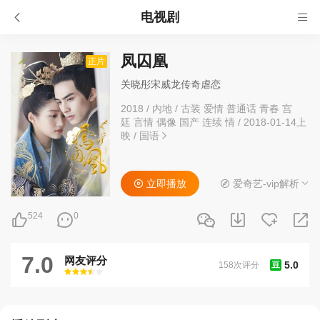
电视剧
凤囚凰
正片
关晓彤宋威龙传奇虐恋
2018
/
内地
/
古装 爱情 普通话 青春 宫
廷 言情 偶像 国产 连续 情
/
2018-01-14上
映
/
国语
立即播放
爱奇艺-vip解析
524
0
7.0
网友评分
5.0
158次评分
豆
很差
较差
还行
推荐
力荐