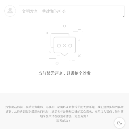
第29集
迅雷下载
复制链接
第30集
迅雷下载
复制链接
第31集
迅雷下载
复制链接
第32集
迅雷下载
复制链接
第33集
迅雷下载
复制链接
当前暂无评论，赶紧抢个沙发
第34集
迅雷下载
复制链接
第35集
迅雷下载
复制链接
探索蘑菇影视，享受免费电影、电视剧、动漫以及最新综艺的无限乐趣。我们提供多样的视觉
第36集
迅雷下载
复制链接
盛宴，从经典剧集到最新热门电影，满足各年龄段和口味的观众需求。立即加入我们，随时随
地享受高清在线观看体验，完全免费！
联系邮箱：
深色模
第37集
迅雷下载
复制链接