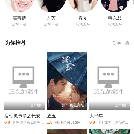
不折不扣的不婚主义者。父母失败的婚姻在袁浩心中埋下了恐惧的
种子，之后一段纠缠不清的感情又令他对女人的疯狂与执着敬而远
22
23
24
之。 某日，袁浩遇见了名为茅小春（王晓晨 饰）的护士，巧合
高蓓蓓
方芳
春夏
韩东君
的是，和袁浩一样，茅小春亦对婚姻没有任何期冀和向往。茅小春
演艺人员
演艺人员
演艺人员
演艺人员
25
26
27
身世复杂，有着不为人知的过去，她和袁浩仿佛命中注定的冤家对
头，一见面就是吵不完的架，拌不完的嘴。随着时间的推移，袁浩
为你推荐
换一换
渐渐发现了茅小春的聪慧与敏感，茅小春亦被袁浩吸引，然而，两
28
29
30
人若想走到一起，就必然背叛他们各自的人生信条，他们会做出怎
样的选择呢？
31
32
33
34
35
36
37
38
全40集
第40集已完结
全48集
唐朝诡事录之长安
逐玉
太平年
8.0
1.0
8.0
唐朝诡事录3/唐朝诡事录/第三部/唐朝诡事录·长安/唐朝诡事录/第三季/唐诡3/Horror Stories of Tang Dynasty Ⅲ/Strange Legend of Tang Dynasty Ⅲ/Strange Tales of Tang Dynasty Ⅲ/
Pursuit of Jade/
化干戈为玉帛/Swords into Plowshares/