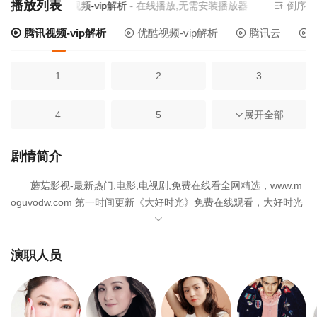
播放列表
前资源来源
腾讯视频-vip解析
- 在线播放,无需安装播放器
倒序
腾讯视频-vip解析
优酷视频-vip解析
腾讯云
1
2
3
4
5
展开全部
6
7
8
9
剧情简介
蘑菇影视-最新热门,电影,电视剧,免费在线看全网精选，www.m
10
11
12
oguvodw.com 第一时间更新《大好时光》免费在线观看，大好时光
于2026-06-17在内地上映，是一部备受期待的电视剧佳作，影片由
13
14
15
胡歌,王晓晨,周楚濋,徐百慧,许亚军,高蓓蓓,韩东君,鲁伊莎,吕凉,方芳,
陈鸿梅,春夏,许圣楠,刘敏,徐玉兰,邵传勇主演。欢迎收藏蘑菇影视-最
演职人员
新热门,电影,电视剧,免费在线看网，获取更多热门影视资源。
16
17
18
袁浩（胡歌 饰）长得一表人才，性格成熟稳重，又是旅行社的副总
经理，事业前途一片大好，然而，这位如此优秀的男人，却是一个
19
20
21