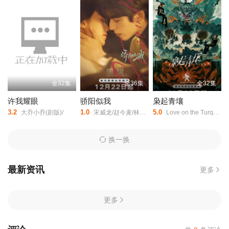
全32集
全36集
全32集
许我耀眼
骄阳似我
枭起青壤
3.2
1.0
5.0
大乔小乔(剧版)/
宋威龙/赵今麦/林依轮/赖伟明/白冰可/范诗然/吴启华/孔令美/陈思佚/古子成/韩昊霖/赵昕/周添宇/仇赫/秦晓轩/陈涛/童蕾/修庆/章呈赫/金巧巧/王德顺/
Love on the Turquoise Land/
换一换
最新资讯
更多
更多