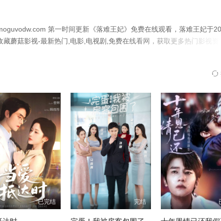
第28集
第29集
第30集
uvodw.com 第一时间更新《落难王妃》免费在线观看，落难王妃于202
第34集
第35集
第36集
收藏蘑菇影视-最新热门,电影,电视剧,免费在线看网，获取更多热门影视资
第40集
第41集
第42集
第46集
第47集
第48集
第52集
第53集
第54集
第58集
第59集
第60集
第64集
第65集
第66集
第70集
已完结
完结