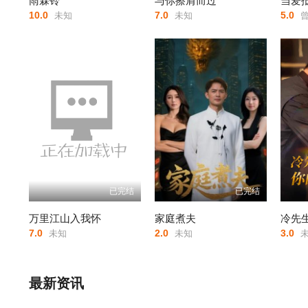
雨霖铃
与你擦肩而过
当爱
10.0
7.0
5.0
未知
未知
曾
已完结
已完结
万里江山入我怀
家庭煮夫
冷先
7.0
2.0
3.0
未知
未知
未
最新资讯