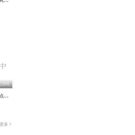
十年恩情已还我假死重获新生
已完结
都重生了我兄弟多点不过分吧
更多