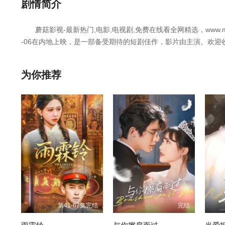
第25集
第26集
第27集
剧情简介
蘑菇影视-最新热门,电影,电视剧,免费在线看全网精选，www.mog
第31集
第32集
第33集
-06在内地上映，是一部备受期待的短剧佳作，影片由主演。欢迎
暂无简介
第37集
第38集
第39集
为你推荐
第43集
第44集
第45集
第49集
第50集
第51集
第55集
第56集
第57集
第61集
第62集
第63集
第67集
第68集
第69集
第41-67集完结
完结