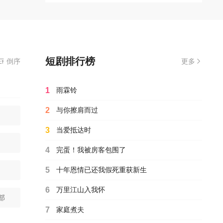
短剧排行榜
倒序
更多
1
雨霖铃
2
与你擦肩而过
3
当爱抵达时
4
完蛋！我被房客包围了
5
十年恩情已还我假死重获新生
6
万里江山入我怀
部
7
家庭煮夫