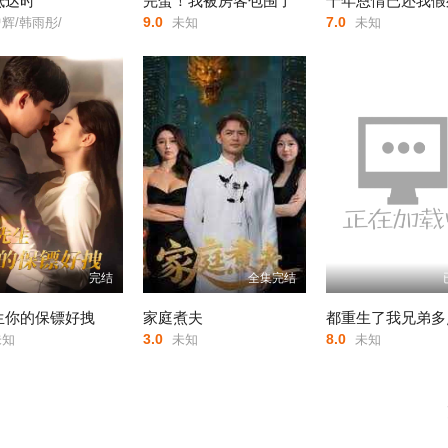
抵达时
完蛋！我被房客包围了
9.0
7.0
辉/韩雨彤/
未知
未知
完结
全集完结
生你的保镖好拽
家庭煮夫
3.0
8.0
知
未知
未知