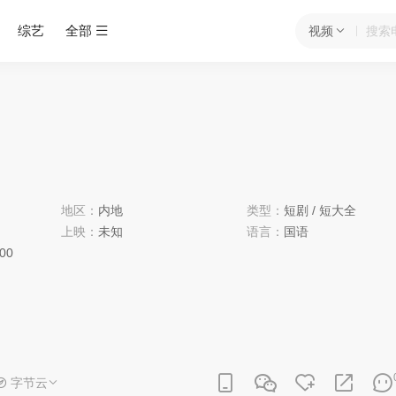
综艺
全部
视频
地区：
内地
类型：
短剧
/
短大全
上映：
未知
语言：
国语
:00
字节云