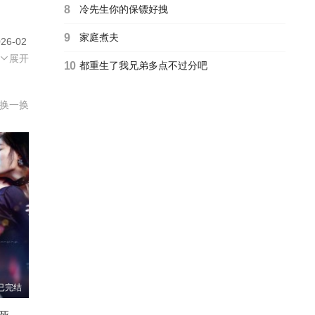
8
冷先生你的保镖好拽
9
家庭煮夫
6-02
源。
展开
10
都重生了我兄弟多点不过分吧
换一换
已完结