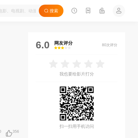
搜索
6.0
网友评分
80次评分
很差
较差
还行
推荐
力荐
我也要给影片打分
扫一扫用手机访问
0
356