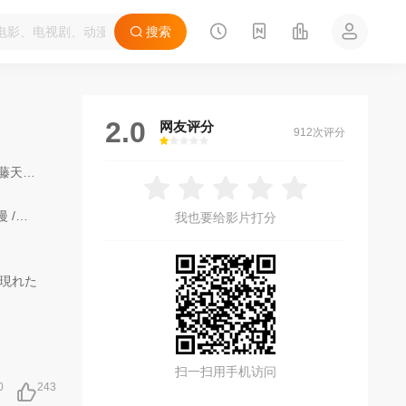
搜索
2.0
网友评分
912次评分
很差
较差
还行
推荐
力荐
藤天音
/
高尾奏音
/
Lynn
/
高桥李依
漫
/
情
/
喜
/
动画
/
日本动漫
我也要给影片打分
扫一扫用手机访问
0
243