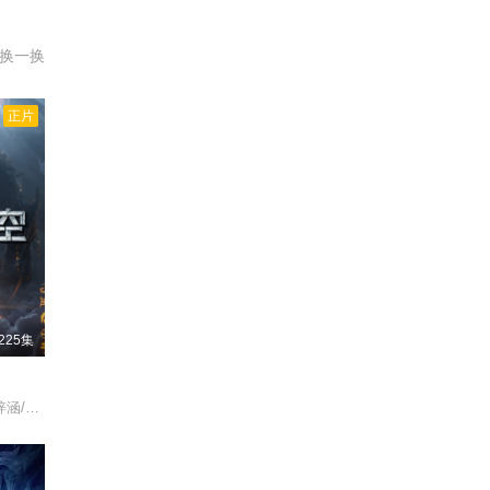
链接
线看网，
换一换
0人い
链接
正片
链接
链接
225集
穆雪婷/刘飞/