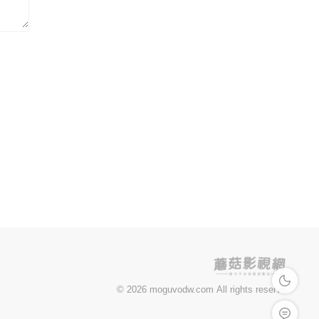
深色模式
© 2026 moguvodw.com All rights reservd.
留言反馈