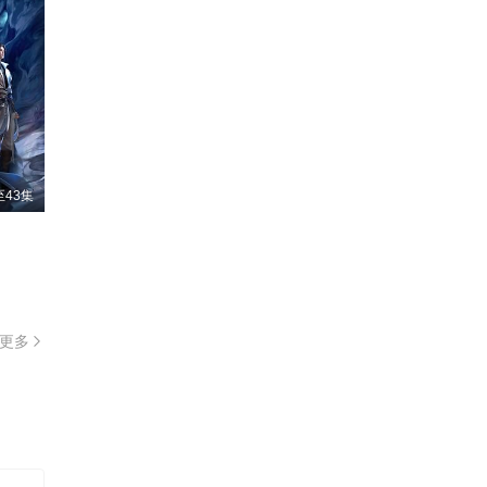
43集
更多