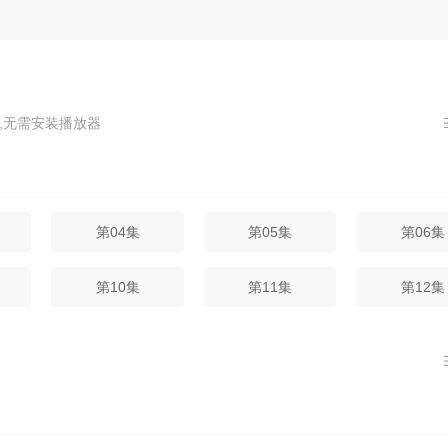
需安装播放器
第04集
第05集
第06集
第10集
第11集
第12集