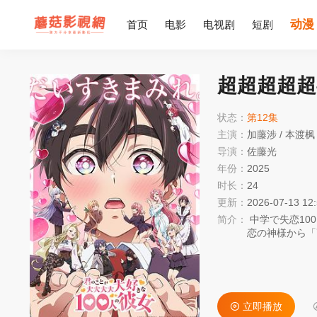
动漫
首页
电影
电视剧
短剧
超超超超超
状态：
第12集
主演：
加藤涉
/
本渡枫
导演：
佐藤光
年份：
2025
时长：
24
更新：
2026-07-13 12
简介：
中学で失恋100回を達成した愛城恋太郎は、高校でこそ彼女を！と願い訪れた神社で、現れた
恋の神様から「
立即播放