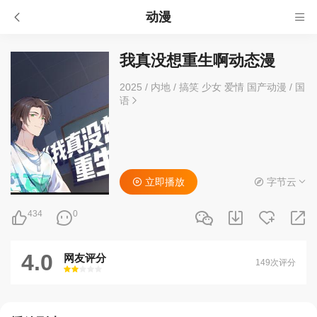
动漫
我真没想重生啊动态漫
2025
/
内地
/
搞笑 少女 爱情 国产动漫
/
国
语
立即播放
字节云
434
0
4.0
网友评分
149次评分
很差
较差
还行
推荐
力荐