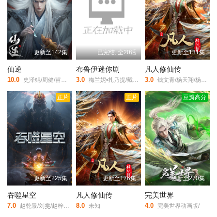
第12集
迅雷下载
复制链接
第46集
第47集
第48集
第13集
迅雷下载
复制链接
第49集
第50集
第51集
更新至142集
已完结, 全20话
更新至131集
第14集
迅雷下载
复制链接
仙逆
布鲁伊迷你剧
凡人修仙传
第52集
第53集
第54集
10.0
3.0
3.0
史泽鲲/周健/苗壮/黄玮/王敏纳/白雪岑/刘思岑/赵俊凌/任景行/张如麟/辰朔/张铎/
梅兰妮•扎乃提/戴夫•姆科马克/
钱文青/杨天翔/杨默/张福正/谷江山/乔诗语/佟心竹/
第15集
迅雷下载
复制链接
第55集
第56集
第57集
正片
正片
豆瓣高分
第16集
迅雷下载
复制链接
第58集
第59集
第60集
第17集
迅雷下载
复制链接
第61集
第62集
第63集
第18集
迅雷下载
复制链接
第64集
第65集
第66集
更新至225集
更新至176集
更新至270集
第19集
迅雷下载
复制链接
吞噬星空
凡人修仙传
完美世界
第67集
第68集
第69集
7.0
8.0
4.0
赵乾景/刘雯/赵梓涵/贺羽白/李春胤/李美加/丁翔威/穆雪婷/刘飞/
未知
完美世界动画版/
第20集
迅雷下载
复制链接