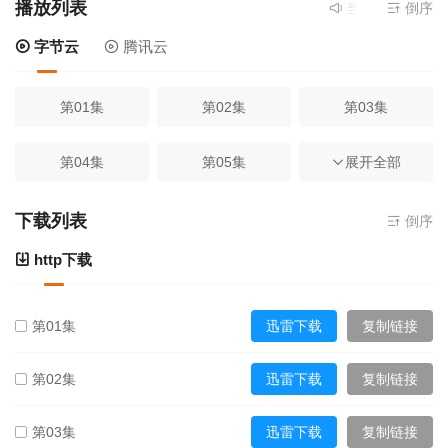
播放列表
当前资源来源
倒序
字节
字节云
腾讯云
第01集
第02集
第03集
第04集
第05集
第06集
展开全部
第07集
第08集
第09集
下载列表
倒序
http下载
第10集
第11集
第12集
第01集
迅雷下载
复制链接
第13集
第14集
第15集
第02集
迅雷下载
复制链接
第16集
第17集
第18集
第03集
迅雷下载
复制链接
第19集
第20集
第21集