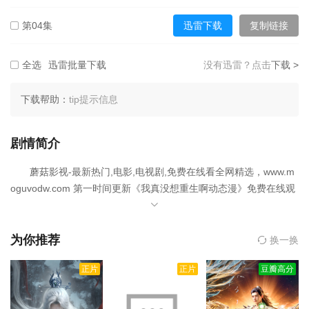
第04集
迅雷下载
复制链接
第22集
第23集
第24集
第05集
迅雷下载
复制链接
全选
迅雷批量下载
没有迅雷？点击
下载 >
第25集
第26集
第27集
第06集
迅雷下载
复制链接
下载帮助：
tip提示信息
第28集
第29集
第30集
第07集
迅雷下载
复制链接
剧情简介
第31集
第32集
第33集
蘑菇影视-最新热门,电影,电视剧,免费在线看全网精选，www.m
第08集
迅雷下载
复制链接
第34集
第35集
第36集
oguvodw.com 第一时间更新《我真没想重生啊动态漫》免费在线观
看，我真没想重生啊动态漫于2026-08-07在内地上映，是一部备受
第09集
迅雷下载
复制链接
第37集
第38集
第39集
期待的动漫佳作，影片由主演。欢迎收藏蘑菇影视-最新热门,电影,
电视剧,免费在线看网，获取更多热门影视资源。
为你推荐
换一换
第10集
迅雷下载
复制链接
万万没想到，社会精英、钻石单身汉的陈汉升居然重生了，一觉醒
第40集
第41集
第42集
正片
正片
豆瓣高分
来变成了高三毕业生。十字路口的陈汉升也在犹豫，宝藏女孩沈幼
第11集
迅雷下载
复制链接
楚和白月光萧容鱼，应该选择谁？看陈汉升如何重建自己的商业帝
第43集
第44集
第45集
国，俘获两位女神的芳心，再次成为人生赢家。