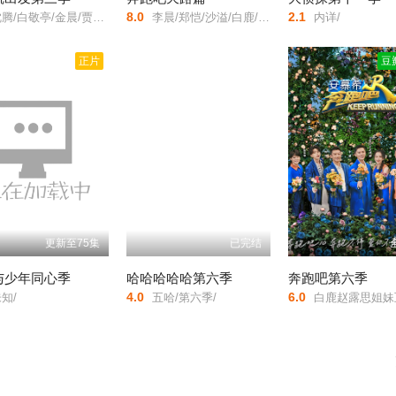
8.0
2.1
白敬亭/金晨/贾冰/王安宇/胡先煦/范丞丞/黄景瑜/
李晨/郑恺/沙溢/白鹿/范丞丞/宋雨琦/时代少年团张真源/李昀锐/敖瑞鹏/翟子路/王楚然/徐志胜/沈羽洁/
内详/
迅雷下载
小米路由
本地下载
复制
正片
豆
迅雷下载
小米路由
本地下载
复制
迅雷下载
小米路由
本地下载
复制
迅雷下载
小米路由
本地下载
复制
迅雷下载
小米路由
本地下载
复制
更新至75集
已完结
迅雷下载
小米路由
本地下载
复制
与少年同心季
哈哈哈哈哈第六季
奔跑吧第六季
4.0
6.0
知/
五哈/第六季/
白鹿赵露思姐妹
迅雷下载
小米路由
本地下载
复制
迅雷下载
小米路由
本地下载
复制
迅雷下载
小米路由
本地下载
复制