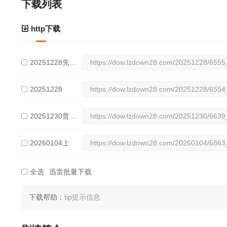
2060222（一）
2060222（二）
20260224普
下载列表
http下载
20260308（一）
20260308（二）
20260310普
20260322（一）
20260322（二）
20260329
20251228先导片
20251228
20260426游戏总集
20251230普拉斯
篇
20260104上
20260104下
全选
迅雷批量下载
20260106普拉斯
下载帮助：
tip提示信息
20260111（一）