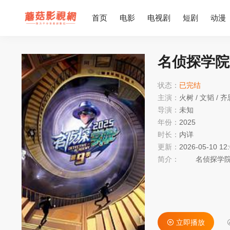
首页
电影
电视剧
短剧
动漫
名侦探学院
状态：
已完结
主演：
火树
/
文韬
/
齐
导演：
未知
年份：
2025
时长：
内详
更新：
2026-05-10 12
简介：
名侦探学院
立即播放