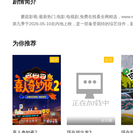
剧情简介
20260111（二）
蘑菇影视-最新热门,电影,电视剧,免费在线看全网精选，www.m
第九季于2026-05-10在内地上映，是一部备受期待的综艺佳作，
20260113普拉斯
菇影视-最新热门,电影,电视剧,免费在线看网，获取更多热门影视
名侦探学院九创新益智互动节目。
为你推荐
20260118（三）
正片
正片
20260118（四）
20260120普拉斯
20260125（一）
20260125（二）
全12集
全10集
2026127普拉斯
喜人奇妙夜2
现在就出发3
现在