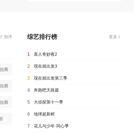
综艺排行榜
倒序
更多
1
喜人奇妙夜2
2
现在就出发3
普拉斯
3
现在就出发第三季
普拉斯
4
奔跑吧天路篇
5
大侦探第十一季
普拉斯
6
地球超新鲜
普拉斯
部
7
花儿与少年·同心季