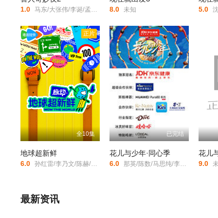
1.0
8.0
5.0
马东/大张伟/李诞/孟子义/胡先煦/张若昀/刘旸/吕严/土豆/王天放/滕哲/蒋龙/张弛/左凌峰/
未知
沈腾/
20260201（三）
正片
20260201（四）
20260203普拉斯
20260208（一）
20260208（二）
全10集
已完结
20260210普拉斯
地球超新鲜
花儿与少年·同心季
花儿
6.0
6.0
9.0
孙红雷/李乃文/陈赫/刘宇宁/龚俊/陈星旭/王玉雯/欧阳娣娣/
那英/陈数/马思纯/李沁/张雅琪/龚俊/张晚意/
未
20260215（三）
20260215（四）
最新资讯
20260217普拉斯