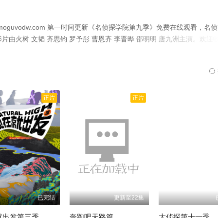
迅雷下载
小米路由
本地下载
复制
oguvodw.com 第一时间更新《名侦探学院第九季》免费在线观看，名
影片由火树 文韬 齐思钧 罗予彤 曹恩齐 李晋晔 邵明明 唐九洲主演。欢迎
迅雷下载
小米路由
本地下载
复制
资源。
迅雷下载
小米路由
本地下载
复制
正片
正片
迅雷下载
小米路由
本地下载
复制
迅雷下载
小米路由
本地下载
复制
迅雷下载
小米路由
本地下载
复制
迅雷下载
小米路由
本地下载
复制
已完结
更新至22集
迅雷下载
小米路由
本地下载
复制
就出发第三季
奔跑吧天路篇
大侦探第十一季