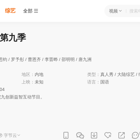
综艺
全部
视频
第九季
思钧
/
罗予彤
/
曹恩齐
/
李晋晔
/
邵明明
/
唐九洲
地区：
内地
类型：
真人秀
/
大陆综艺
/
上映：
未知
语言：
国语
:04
九创新益智互动节目。
字节云