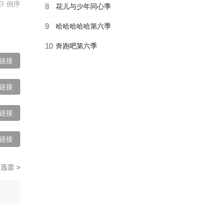
普拉斯
倒序
8
花儿与少年同心季
9
哈哈哈哈哈第六季
普拉斯
10
奔跑吧第六季
游戏总集
链接
链接
链接
链接
链接
迅雷 >
链接
链接