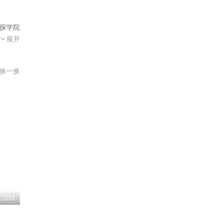
链接
侦探学院
收藏蘑
展开
链接
换一换
链接
链接
链接
链接
链接
已完结
链接