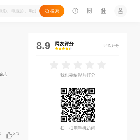
搜索
8.9
网友评分
94次评分
很差
较差
还行
推荐
力荐
综艺
我也要给影片打分
扫一扫用手机访问
0
573