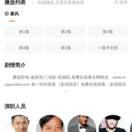
播放列表
当前资源来源
暴风
- 在线播放,无需安装播放器
倒序
暴风
第1集
第2集
第3集
第4集
第5集
展开全部
第6集
第7集
第8集
第9集
剧情简介
蘑菇影视-最新热门,电影,电视剧,免费在线看全网精选，www.m
第10集
第11集
第12集
oguvodw.com 第一时间更新《老洞国语》免费在线观看，老洞国语
于2026-06-17在中国香港上映，是一部备受期待的电视剧佳作，影
第13集
第14集
第15集
片由刘德华,吕良伟,刘兆铭,庄静而,董玮,周星驰,朱铁和,骆应钧,吴镇
宇主演。欢迎收藏蘑菇影视-最新热门,电影,电视剧,免费在线看网，
演职人员
获取更多热门影视资源。
第16集
第17集
第18集
《老洞》 (英文：The Old Miao Myth) 是香港无线电视恐怖电视
剧，1983年首播，由刘德华、吕良伟主演。以一个神像为基础，慢
第19集
第20集