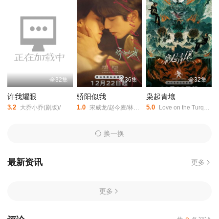
全32集
全36集
全32集
许我耀眼
骄阳似我
枭起青壤
3.2
1.0
5.0
大乔小乔(剧版)/
宋威龙/赵今麦/林依轮/赖伟明/白冰可/范诗然/吴启华/孔令美/陈思佚/古子成/韩昊霖/赵昕/周添宇/仇赫/秦晓轩/陈涛/童蕾/修庆/章呈赫/金巧巧/王德顺/
Love on the Turquoise Land/
换一换
最新资讯
更多
更多