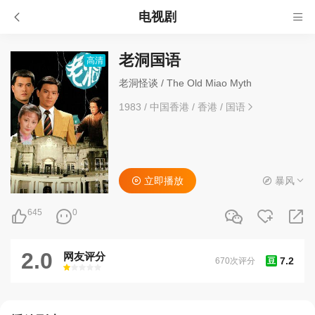
电视剧
老洞国语
高清
老洞怪谈 / The Old Miao Myth
1983
/
中国香港
/
香港
/
国语
立即播放
暴风
645
0
2.0
网友评分
7.2
670次评分
豆
很差
较差
还行
推荐
力荐