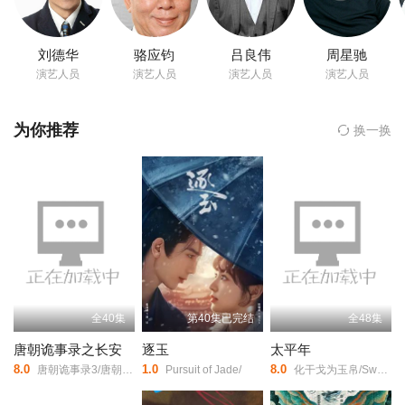
慢演变出广大的剧情，剧情曲折离奇，当时造成很大的轰动，本
刘德华
骆应钧
吕良伟
周星驰
演艺人员
演艺人员
演艺人员
演艺人员
为你推荐
换一换
全40集
第40集已完结
全48集
唐朝诡事录之长安
逐玉
太平年
8.0
1.0
8.0
唐朝诡事录3/唐朝诡事录/第三部/唐朝诡事录·长安/唐朝诡事录/第三季/唐诡3/Horror Stories of Tang Dynasty Ⅲ/Strange Legend of Tang Dynasty Ⅲ/Strange Tales of Tang Dynasty Ⅲ/
Pursuit of Jade/
化干戈为玉帛/Swords into Plowshares/