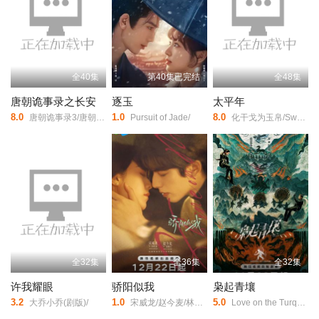
查过程中，沙也香的闺蜜、母亲等与会者的虚伪面孔被逐一揭开，
所有来宾都成了可疑对象，而沙也香自己也隐藏着不堪过往。面对
动机各异、性格扭曲的参宴者，两人携手追逐真相。 本剧改编
自夏原エヰジ的同名原著小说。
全40集
第40集已完结
全48集
唐朝诡事录之长安
逐玉
太平年
8.0
1.0
8.0
唐朝诡事录3/唐朝诡事录/第三部/唐朝诡事录·长安/唐朝诡事录/第三季/唐诡3/Horror Stories of Tang Dynasty Ⅲ/Strange Legend of Tang Dynasty Ⅲ/Strange Tales of Tang Dynasty Ⅲ/
Pursuit of Jade/
化干戈为玉帛/Swords into Plowshares/
全32集
全36集
全32集
许我耀眼
骄阳似我
枭起青壤
3.2
1.0
5.0
大乔小乔(剧版)/
宋威龙/赵今麦/林依轮/赖伟明/白冰可/范诗然/吴启华/孔令美/陈思佚/古子成/韩昊霖/赵昕/周添宇/仇赫/秦晓轩/陈涛/童蕾/修庆/章呈赫/金巧巧/王德顺/
Love on the Turquoise Land/