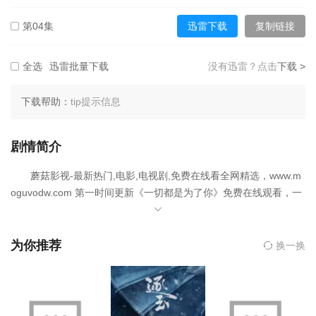
第04集
迅雷下载
复制链接
第05集
迅雷下载
复制链接
全选
迅雷批量下载
没有迅雷？点击
下载 >
第06集
迅雷下载
复制链接
下载帮助：
tip提示信息
第07集
迅雷下载
复制链接
剧情简介
蘑菇影视-最新热门,电影,电视剧,免费在线看全网精选，www.m
第08集
迅雷下载
复制链接
oguvodw.com 第一时间更新《一切都是为了你》免费在线观看，一
切都是为了你于2026-04-02在日本上映，是一部备受期待的电视剧
第09集
迅雷下载
复制链接
佳作，影片由藤井流星,七五三掛龙也,井桁弘惠,武田玲奈,大原优乃,
草川拓弥,古屋吕敏,奈叶,铃木爱理,松下由树主演。欢迎收藏蘑菇影
为你推荐
换一换
第10集
迅雷下载
复制链接
视-最新热门,电影,电视剧,免费在线看网，获取更多热门影视资源。
在幸福巅峰的婚礼上，新娘沙也香突然中毒倒下。摄影师樱庭
苍玉（七五三掛龙也 饰）从拍摄照片中发现线索，推测毒被混入香
槟。新郎林田和臣（藤井流星 饰）为了妻子决心亲自追查真相。调