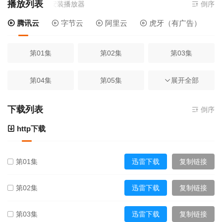
播放列表
- 在线播放,无需安装播放器
倒序
腾讯云
字节云
阿里云
虎牙（有广告）
第01集
第02集
第03集
第04集
第05集
第06集
展开全部
第07集
第08集
第09集
下载列表
倒序
http下载
第10集
第01集
迅雷下载
复制链接
第02集
迅雷下载
复制链接
第03集
迅雷下载
复制链接