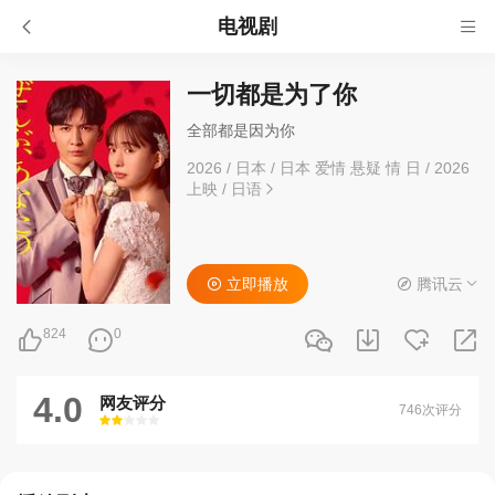
电视剧
一切都是为了你
全部都是因为你
2026
/
日本
/
日本 爱情 悬疑 情 日
/
2026
上映
/
日语
立即播放
腾讯云
824
0
4.0
网友评分
746次评分
很差
较差
还行
推荐
力荐