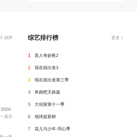
综艺排行榜
倒序
更多
1
喜人奇妙夜2
2
现在就出发3
3
现在就出发第三季
4
奔跑吧天路篇
5
大侦探第十一季
026-
,免费
展开
6
地球超新鲜
7
花儿与少年·同心季
换一换