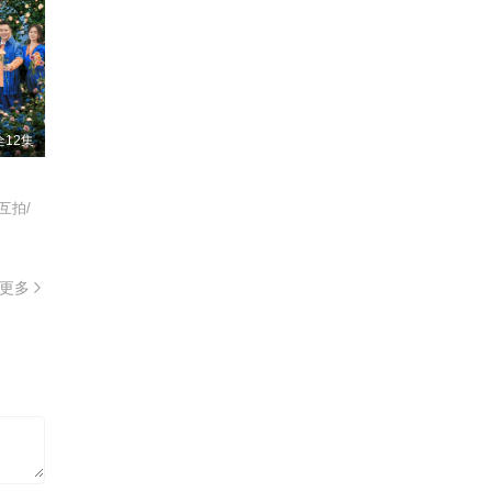
全12集
互拍/
更多