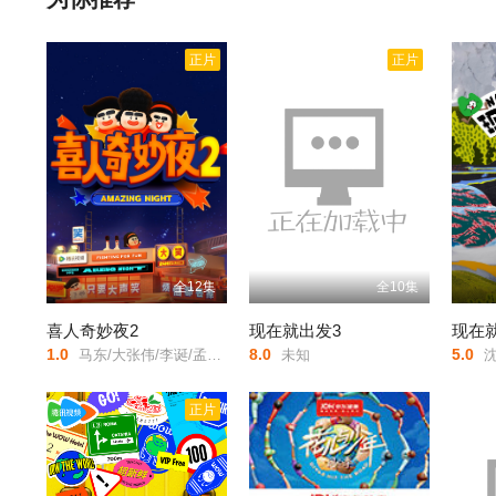
正片
正片
全12集
全10集
喜人奇妙夜2
现在就出发3
现在
1.0
8.0
5.0
马东/大张伟/李诞/孟子义/胡先煦/张若昀/刘旸/吕严/土豆/王天放/滕哲/蒋龙/张弛/左凌峰/
未知
沈腾/
正片