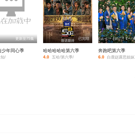
更新至75集
已完结
与少年同心季
哈哈哈哈哈第六季
奔跑吧第六季
4.0
6.0
知/
五哈/第六季/
白鹿赵露思姐妹