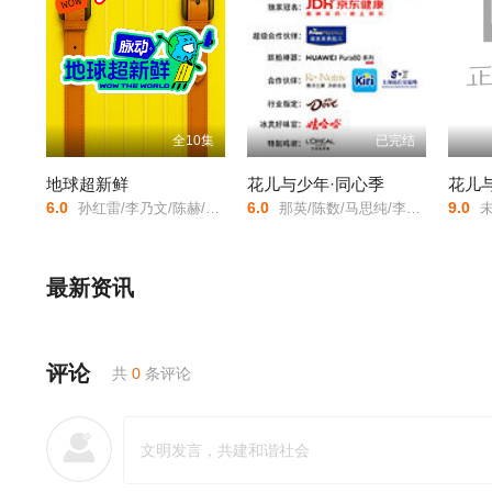
全10集
已完结
地球超新鲜
花儿与少年·同心季
花儿
6.0
6.0
9.0
孙红雷/李乃文/陈赫/刘宇宁/龚俊/陈星旭/王玉雯/欧阳娣娣/
那英/陈数/马思纯/李沁/张雅琪/龚俊/张晚意/
未
最新资讯
评论
共
0
条评论