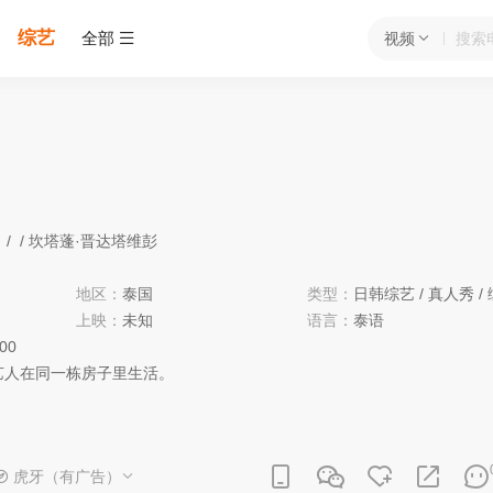
综艺
全部
视频
/
/
坎塔蓬·晋达塔维彭
地区：
泰国
类型：
日韩综艺
/
真人秀
/
上映：
未知
语言：
泰语
:00
下艺人在同一栋房子里生活。
虎牙（有广告）