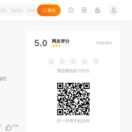
搜索
5.0
网友评分
748次评分
很差
较差
还行
推荐
力荐
我也要给影片打分
综艺
扫一扫用手机访问
0
559