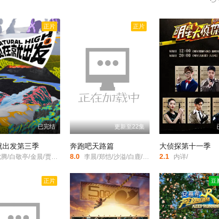
正片
正片
已完结
更新至22集
就出发第三季
奔跑吧天路篇
大侦探第十一季
8.0
2.1
白敬亭/金晨/贾冰/王安宇/胡先煦/范丞丞/黄景瑜/
李晨/郑恺/沙溢/白鹿/范丞丞/宋雨琦/时代少年团张真源/李昀锐/敖瑞鹏/翟子路/王楚然/徐志胜/沈羽洁/
内详/
正片
豆