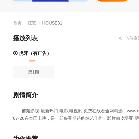
首页
综艺
HOUSE31
播放列表
当前资源来
虎牙（有广告）
第1期
剧情简介
蘑菇影视-最新热门,电影,电视剧,免费在线看全网精选，www.mogu
07-26在泰国上映，是一部备受期待的综艺佳作，影片由皮塔亚·萨
在线看网，获取更多热门影视资源。
让One31旗下艺人在同一栋房子里生活。
为你推荐