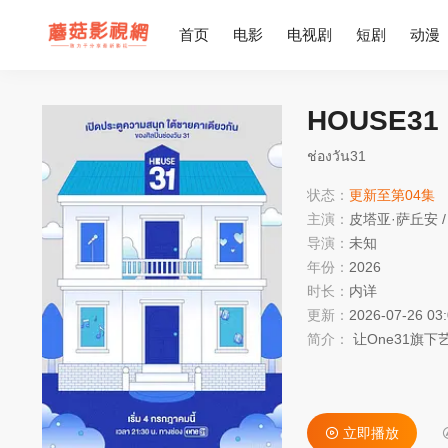
首页
电影
电视剧
短剧
动漫
HOUSE31
ช่องวัน31
状态：
更新至第04集
主演：
皮塔亚·萨丘安
/
导演：
未知
年份：
2026
时长：
内详
更新：
2026-07-26 03
简介：
让One31旗
立即播放