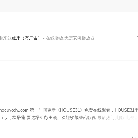
源
虎牙（有广告）
- 在线播放,无需安装播放器
vodw.com 第一时间更新《HOUSE31》免费在线观看，HOUSE31于2
丘安 , 坎塔蓬·晋达塔维彭主演。欢迎收藏蘑菇影视-最新热门,电影,电视剧