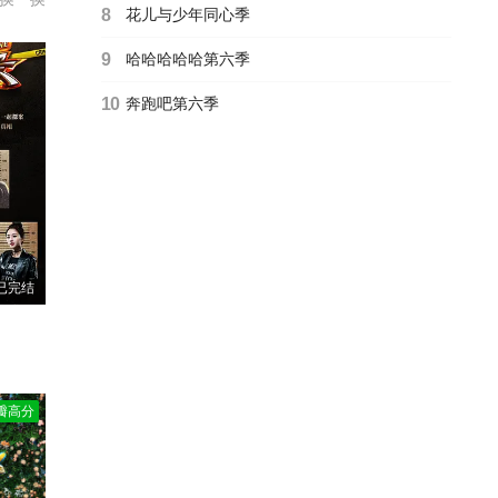
8
花儿与少年同心季
9
哈哈哈哈哈第六季
10
奔跑吧第六季
已完结
瓣高分