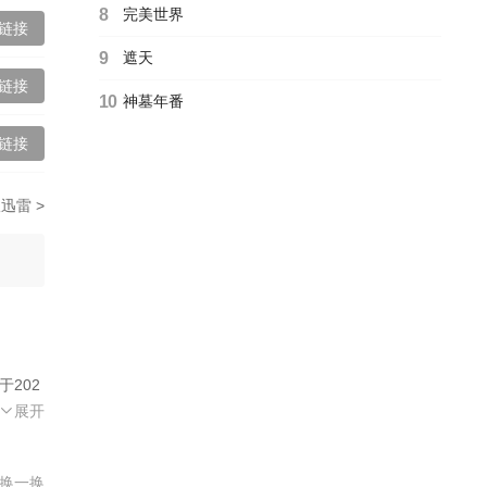
8
完美世界
链接
9
遮天
链接
10
神墓年番
链接
链接
迅雷 >
于202
裕香,
展开
尻望,
影,电
换一换