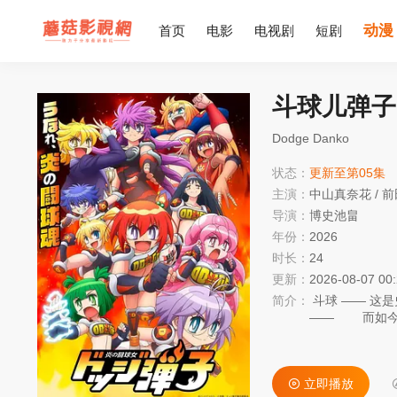
动漫
首页
电影
电视剧
短剧
斗球儿弹子
Dodge Danko
状态：
更新至第05集
主演：
中山真奈花
/
前
导演：
博史池畠
年份：
2026
时长：
24
更新：
2026-08-07 00
简介：
斗球 —— 这是史上最强的格斗球类运动。 曾诞生过无数斗球传说，令无数人为之狂热
—— 而如今，全新的故事即将拉开序幕！！ 主人公是 “一击弹平” 之女 ——一击弹
子。 将从父亲身上继承而来的炽热灵魂，在令和时代尽情绽放吧！！ 超元气 × 爽快解
压 热血沸
立即播放