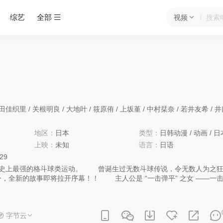
综艺
全部
视频
田佳织里
/
关根明良
/
大地叶
/
筱原侑
/
上坂堇
/
中村栞奈
/
若井友希
/
井
地区：
日本
类型：
日韩动漫
/
动画
/
日
上映：
未知
语言：
日语
:29
腾、开怀大笑，或许还会微微落泪！？
字节云