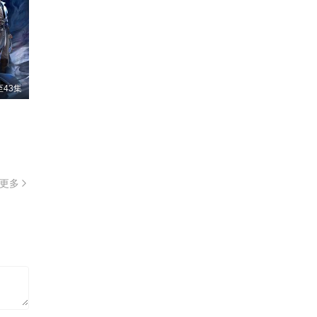
43集
更多