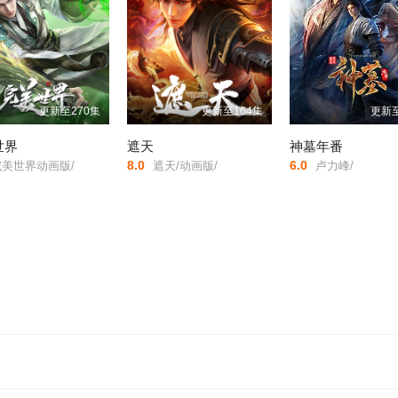
更新至270集
更新至164集
更新至
世界
遮天
神墓年番
8.0
6.0
美世界动画版/
遮天/动画版/
卢力峰/