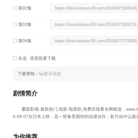
第02集
第03集
第04集
第05集
全选
迅雷批量下载
下载帮助：
tip提示信息
剧情简介
蘑菇影视-最新热门,电影,电视剧,免费在线看全网精选，www.mo
6-08-07在日本上映，是一部备受期待的动漫佳作，影片由中山真奈
橘杏咲,长谷川玲奈,仁见纱绫,伊藤彩沙,寺泽百花,明坂聪美,弘松芹
伊濑茉莉也,井上麻里奈,小坂井祐莉绘,井泽诗织,林梨花,藤寺美德
为你推荐