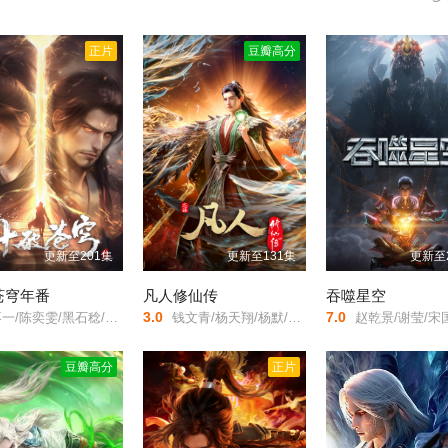
斗球传说，令无数人为之狂热 —— 而如今，全新的故事即将拉开序
继承而来的炽热灵魂，在令和时代尽情绽放吧！！ 超元气 × 爽快解压
正片
豆瓣高分
更新至201集
更新至131集
更新至
苍穹年番
凡人修仙传
吞噬星空
3.0
7.0
陈奕雯/黑石稔/郭鸿博/v17-富贵/王宇航/赵洋/
钱文青/杨天翔/杨默/歪歪/谷江山/乔诗语/佟心竹/
赵乾景/谢莹/宋国庆/黄进则/
豆瓣高分
正片