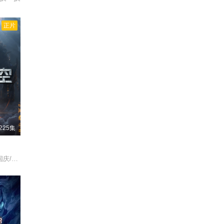
幕！！
 热血
正片
225集
张若瑜/