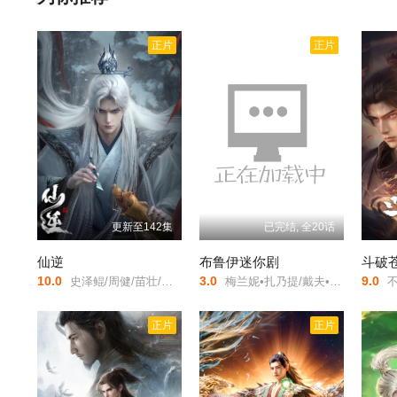
视剧,免费在线看网，获取更多热门影视资源。
斗球 —— 这是史上最强的格斗球类运动。 曾诞生过无数
主人公是 “一击弹平” 之女 ——一击弹子。 将从父亲身上
正片
正片
沸腾、开怀大笑，或许还会微微落泪！？
更新至142集
已完结, 全20话
仙逆
布鲁伊迷你剧
斗破
10.0
3.0
9.0
史泽鲲/周健/苗壮/黄玮/王敏纳/白雪岑/刘思岑/赵俊凌/任景行/张如麟/辰朔/张铎/
梅兰妮•扎乃提/戴夫•姆科马克/
不一/
正片
正片