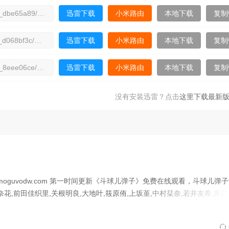
迅雷下载
小米路由
本地下载
复制
迅雷下载
小米路由
本地下载
复制
迅雷下载
小米路由
本地下载
复制
迅雷下载
小米路由
本地下载
复制
没有安装迅雷？点击
这里下载最新版
guvodw.com 第一时间更新《斗球儿弹子》免费在线观看，斗球儿弹子
花,前田佳织里,关根明良,大地叶,筱原侑,上坂堇,中村栞奈,若井友希,井口
香,冲佳苗,花咲心优,大森日雅,朝日奈丸佳,武田罗梨沙多胡,菲鲁兹·蓝,三日
,石井未纱,日高范子,小西克幸,稻田彻主演。欢迎收藏蘑菇影视-最新热门,电