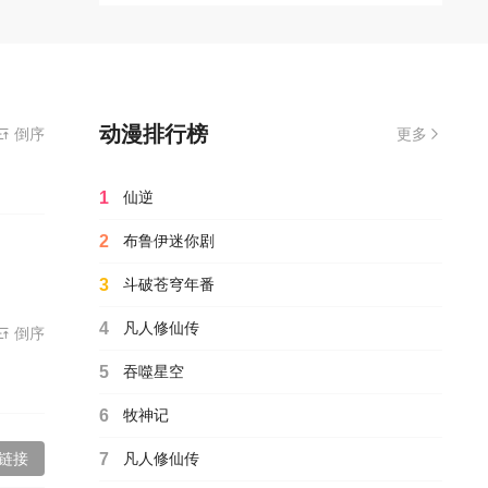
动漫排行榜
倒序
更多
1
仙逆
2
布鲁伊迷你剧
3
斗破苍穹年番
4
凡人修仙传
倒序
5
吞噬星空
6
牧神记
链接
7
凡人修仙传