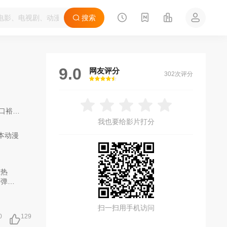
搜索
9.0
网友评分
302次评分
很差
较差
还行
推荐
力荐
口裕香
/
橘杏咲
/
长谷川玲奈
/
仁见纱绫
/
伊藤彩沙
/
寺泽百花
/
明坂聪美
我也要给影片打分
本动漫
扫一扫用手机访问
0
129